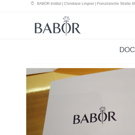
BABOR Institut | Christiane Lingner | Französische Straße 48
DOCT