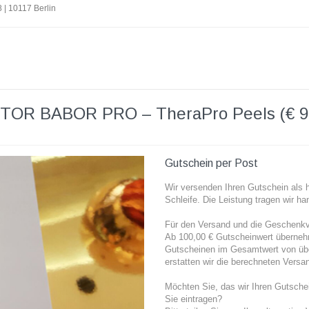
 | 10117 Berlin
OR BABOR PRO – TheraPro Peels (€ 9
Gutschein per Post
Wir versenden Ihren Gutschein als 
Schleife. Die Leistung tragen wir han
Für den Versand und die Geschenkv
Ab 100,00 € Gutscheinwert überneh
Gutscheinen im Gesamtwert von über
erstatten wir die berechneten Versa
Möchten Sie, das wir Ihren Gutsch
Sie eintragen?